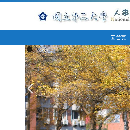
跳
到
主
要
內
容
回首頁
區