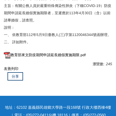
主旨：有關公務人員於嚴重特殊傳染性肺炎（下稱COVID-19）防疫
期間申請延長婚假實施期限者，至遲應於113年4月30日（含）以前
請畢婚假，請查照。
說明：
一、 依教育部112年5月9日臺教人(三)字第1120046344號函辦理。
二、 詳如附件。
教育部來文防疫期間申請延長婚假實施期限.pdf
瀏覽數:
245
友善列印
分享
地址：62102 嘉義縣民雄鄉大學路一段168號 行政大樓西棟4樓
｜電話：(05)272-0411分機 18116｜傳真：(05)272-0560