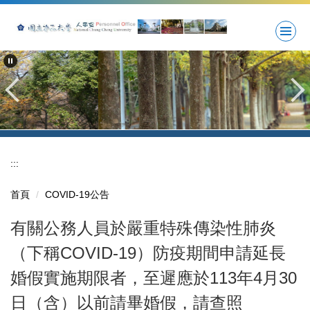
跳
到
主
要
內
容
區
:::
首頁
COVID-19公告
有關公務人員於嚴重特殊傳染性肺炎
（下稱COVID-19）防疫期間申請延長
婚假實施期限者，至遲應於113年4月30
日（含）以前請畢婚假，請查照