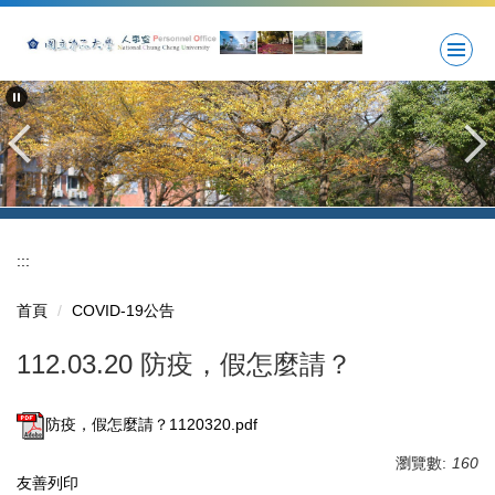
跳
到
主
要
內
容
區
:::
首頁
COVID-19公告
112.03.20 防疫，假怎麼請？
防疫，假怎麼請？1120320.pdf
瀏覽數:
160
友善列印